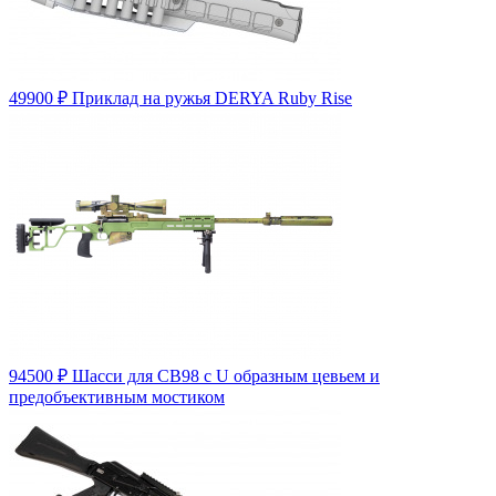
49900
₽
Приклад на ружья DERYA Ruby Rise
94500
₽
Шасси для СВ98 с U образным цевьем и
предобъективным мостиком