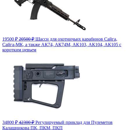
19500
₽
20500 ₽
Шасси для охотничьих карабинов Сайга,
Сайга-МК, а также АК74, АК74М, АК103, АК104, АК105 с
коротким цевьем
34800
₽
42300 ₽
Регулируемый приклад для Пулеметов
Калашникова ПК, ПКМ, ПКП