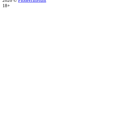
2026 ©
PioneerInHunt
18+