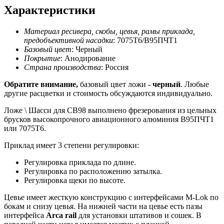
Характеристики
Материал ресивера, скобы, цевья, рамы приклада,
предобъективной насадки
: 7075T6/В95ПЧТ1
Базовый цвет
: Черный
Покрытие
: Анодирование
Страна производства
: Россия
Обратите внимание,
базовый цвет ложи -
черный
. Любые
другие расцветки и стоимость обсуждаются индивидуально.
Ложе \ Шасси для СВ98 выполнено фрезерования из цельных
брусков высокопрочного авиационного алюминия В95ПЧТ1
или 7075T6.
Приклад имеет 3 степени регулировки:
Регулировка приклада по длине.
Регулировка по расположению затылка.
Регулировка щеки по высоте.
Цевье имеет жесткую конструкцию с интерфейсами M-Lok по
бокам и снизу цевья. На нижней части на цевье есть пазы
интерфейса
Arca rail
для установки штативов и сошек. В