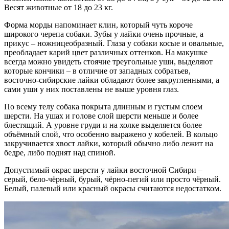
Весят животные от 18 до 23 кг.
Форма морды напоминает клин, который чуть короче
широкого черепа собаки. Зубы у лайки очень прочные, а
прикус – ножницеобразный. Глаза у собаки косые и овальные,
преобладает карий цвет различных оттенков. На макушке
всегда можно увидеть стоячие треугольные уши, выделяют
которые кончики – в отличие от западных собратьев,
восточно-сибирские лайки обладают более закругленными, а
сами уши у них поставлены не выше уровня глаз.
По всему телу собака покрыта длинным и густым слоем
шерсти. На ушах и голове слой шерсти меньше и более
блестящий. А уровне груди и на холке выделяется более
объёмный слой, что особенно выражено у кобелей. В кольцо
закручивается хвост лайки, который обычно либо лежит на
бедре, либо поднят над спиной.
Допустимый окрас шерсти у лайки восточной Сибири –
серый, бело-чёрный, бурый, чёрно-пегий или просто чёрный.
Белый, палевый или красный окрасы считаются недостатком.