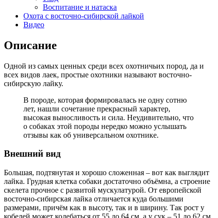
Воспитание и натаска
Охота с восточно-сибирской лайкой
Видео
Описание
Одной из самых ценных среди всех охотничьих пород, да и
всех видов лаек, простые охотники называют восточно-
сибирскую лайку.
В породе, которая формировалась не одну сотню
лет, нашли сочетание прекрасный характер,
высокая выносливость и сила. Неудивительно, что
о собаках этой породы нередко можно услышать
отзывы как об универсальном охотнике.
Внешний вид
Большая, подтянутая и хорошо сложенная – вот как выглядит
лайка. Грудная клетка собаки достаточно объёмна, а строение
скелета прочное с развитой мускулатурой. От европейской
восточно-сибирская лайка отличается куда большими
размерами, причём как в высоту, так и в ширину. Так рост у
кобелей может колебаться от 55 до 64 см, а у сук – 51 до 62 см.