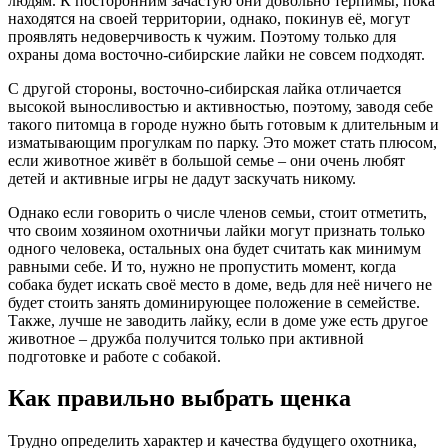
людям. К посторонним зачастую они довольно терпимы, пока
находятся на своей территории, однако, покинув её, могут
проявлять недоверчивость к чужим. Поэтому только для
охраны дома восточно-сибирские лайки не совсем подходят.
С другой стороны, восточно-сибирская лайка отличается
высокой выносливостью и активностью, поэтому, заводя себе
такого питомца в городе нужно быть готовым к длительным и
изматывающим прогулкам по парку. Это может стать плюсом,
если животное живёт в большой семье – они очень любят
детей и активные игры не дадут заскучать никому.
Однако если говорить о числе членов семьи, стоит отметить,
что своим хозяином охотничьи лайки могут признать только
одного человека, остальных она будет считать как минимум
равными себе. И то, нужно не пропустить момент, когда
собака будет искать своё место в доме, ведь для неё ничего не
будет стоить занять доминирующее положение в семействе.
Также, лучше не заводить лайку, если в доме уже есть другое
животное – дружба получится только при активной
подготовке и работе с собакой.
Как правильно выбрать щенка
Трудно определить характер и качества будущего охотника,