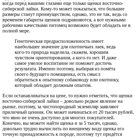
когда перед вашими глазами еще только щенки восточно-
сибирской лайки. Кому-то может показаться, что большие
размеры станут преимуществом, однако, это не так, ведь со
временем габариты щенков подравняются, а вот нужными
рабочими качествами питомец возможно будет обладать не в
полной мере.
Генетическая предрасположенность имеет
наибольшее значение для охотничьих лаек, ведь
кого-то природа наделила, скажем, хорошим
чувством ориентирования, а кого-то нет. И даже
самое умелое воспитание не поможет достичь
результата. Именно поэтому, выбирая из помёта
своего будущего помощника, есть смысл
обратиться к опытному собаководу или охотнику,
который обладает должным опытом.
Если останавливаться на цене, то нужно отметить, что щенки
восточно-сибирской лайки – довольно редкое явление на
рынке, поэтому, за чистопородный экземпляр заявляют
приличный ценник. Он может начинаться от 20 тысяч рублей,
что явно не очень доступно для многих покупателей.
Конечно, вы можете найти щенка и за 5 тысяч, однако,
довольно трудно вычислить по внешнему виду щенка его
точную принадлежность к породе, поэтому тут придётся