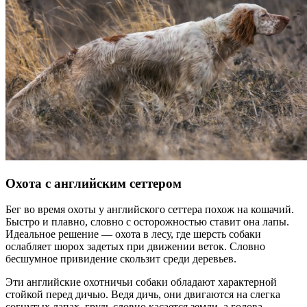
Охота с английским сеттером
Бег во время охоты у английского сеттера похож на кошачий.
Быстро и плавно, словно с осторожностью ставит она лапы.
Идеальное решение — охота в лесу, где шерсть собаки
ослабляет шорох задетых при движении веток. Словно
бесшумное привидение скользит среди деревьев.
Эти английские охотничьи собаки обладают характерной
стойкой перед дичью. Ведя дичь, они двигаются на слегка
согнутых лапах, грудь словно касается земли, а голова