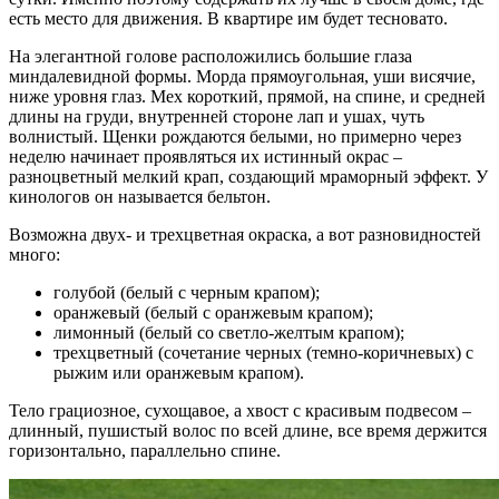
есть место для движения. В квартире им будет тесновато.
На элегантной голове расположились большие глаза
миндалевидной формы. Морда прямоугольная, уши висячие,
ниже уровня глаз. Мех короткий, прямой, на спине, и средней
длины на груди, внутренней стороне лап и ушах, чуть
волнистый. Щенки рождаются белыми, но примерно через
неделю начинает проявляться их истинный окрас –
разноцветный мелкий крап, создающий мраморный эффект. У
кинологов он называется бельтон.
Возможна двух- и трехцветная окраска, а вот разновидностей
много:
голубой (белый с черным крапом);
оранжевый (белый с оранжевым крапом);
лимонный (белый со светло-желтым крапом);
трехцветный (сочетание черных (темно-коричневых) с
рыжим или оранжевым крапом).
Тело грациозное, сухощавое, а хвост с красивым подвесом –
длинный, пушистый волос по всей длине, все время держится
горизонтально, параллельно спине.