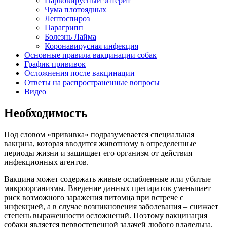
Парвовирусный энтерит
Чума плотоядных
Лептоспироз
Парагрипп
Болезнь Лайма
Коронавирусная инфекция
Основные правила вакцинации собак
График прививок
Осложнения после вакцинации
Ответы на распространенные вопросы
Видео
Необходимость
Под словом «прививка» подразумевается специальная
вакцина, которая вводится животному в определенные
периоды жизни и защищает его организм от действия
инфекционных агентов.
Вакцина может содержать живые ослабленные или убитые
микроорганизмы. Введение данных препаратов уменьшает
риск возможного заражения питомца при встрече с
инфекцией, а в случае возникновения заболевания – снижает
степень выраженности осложнений. Поэтому вакцинация
собаки является первостепенной задачей любого владельца.