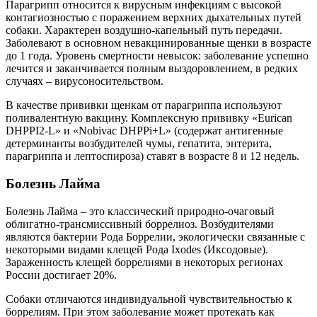
Парагрипп относится к вирусным инфекциям с высокой
контагиозностью с поражением верхних дыхательных путей
собаки. Характерен воздушно-капельный путь передачи.
Заболевают в основном невакцинированные щенки в возрасте
до 1 года. Уровень смертности невысок: заболевание успешно
лечится и заканчивается полным выздоровлением, в редких
случаях – вирусоносительством.
В качестве прививки щенкам от парагриппа используют
поливалентную вакцину. Комплексную прививку «Eurican
DHPPI2-L» и «Nobivac DHPPi+L» (содержат антигенные
детерминанты возбудителей чумы, гепатита, энтерита,
парагриппа и лептоспироза) ставят в возрасте 8 и 12 недель.
Болезнь Лайма
Болезнь Лайма – это классический природно-очаговый
облигатно-трансмиссивный боррелиоз. Возбудителями
являются бактерии Рода Боррелии, экологически связанные с
некоторыми видами клещей Рода Ixodes (Иксодовые).
Зараженность клещей боррелиями в некоторых регионах
России достигает 20%.
Собаки отличаются индивидуальной чувствительностью к
боррелиям. При этом заболевание может протекать как