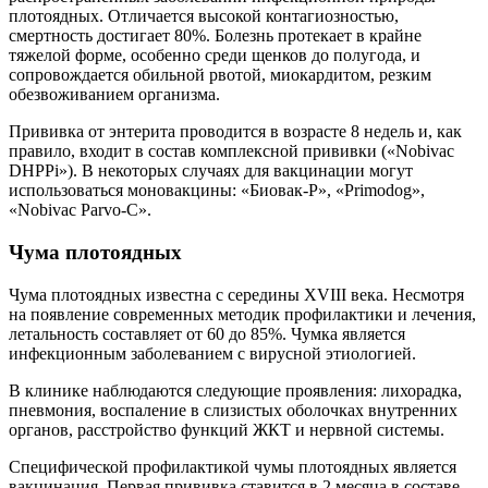
плотоядных. Отличается высокой контагиозностью,
смертность достигает 80%. Болезнь протекает в крайне
тяжелой форме, особенно среди щенков до полугода, и
сопровождается обильной рвотой, миокардитом, резким
обезвоживанием организма.
Прививка от энтерита проводится в возрасте 8 недель и, как
правило, входит в состав комплексной прививки («Nobivac
DHPPi»). В некоторых случаях для вакцинации могут
использоваться моновакцины: «Биовак-P», «Primodog»,
«Nobivac Parvo-C».
Чума плотоядных
Чума плотоядных известна с середины XVIII века. Несмотря
на появление современных методик профилактики и лечения,
летальность составляет от 60 до 85%. Чумка является
инфекционным заболеванием с вирусной этиологией.
В клинике наблюдаются следующие проявления: лихорадка,
пневмония, воспаление в слизистых оболочках внутренних
органов, расстройство функций ЖКТ и нервной системы.
Специфической профилактикой чумы плотоядных является
вакцинация. Первая прививка ставится в 2 месяца в составе