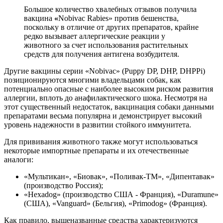
Большое количество хвалебных отзывов получила
вакцина
«
Nobivac Rabies» против бешенства,
поскольку в отличие от других препаратов, крайне
редко вызывает аллергические реакции у
животного за счет использования растительных
средств для получения антигена возбудителя.
Другие вакцины серии «Nobivac» (Puppy DP, DHP, DHPPi)
позиционируются многими владельцами собак, как
потенциально опасные с наиболее высоким риском развития
аллергии, вплоть до анафилактического шока. Несмотря на
этот существенный недостаток, вакцинация собаки данными
препаратами весьма популярна и демонстрирует высокий
уровень надежности в развитии стойкого иммунитета.
Для прививания животного также могут использоваться
некоторые импортные препараты и их отечественные
аналоги:
«Мультикан», «Биовак», «Поливак-ТМ», «Дипентавак»
(производство Россия);
«Hexadog» (производство США - Франция), «Duramune»
(США), «Vanguard» (Бельгия), «Primodog» (Франция).
Как правило, вышеназванные средства характеризуются