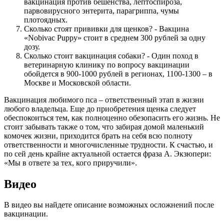
вакцинация против бешенства, лептоспироза,
парвовирусного энтерита, парагриппа, чумы
плотоядных.
Сколько стоят прививки для щенков? - Вакцина
«Nobivac Puppy» стоит в среднем 300 рублей за одну
дозу.
Сколько стоит вакцинация собаки? - Один поход в
ветеринарную клинику по вопросу вакцинации
обойдется в 900-1000 рублей в регионах, 1100-1300 – в
Москве и Московской области.
Вакцинация любимого пса – ответственный этап в жизни
любого владельца. Еще до приобретения щенка следует
обеспокоиться тем, как полноценно обезопасить его жизнь. Не
стоит забывать также о том, что забирая домой маленький
комочек жизни, приходится брать на себя всю полноту
ответственности и многочисленные трудности. К счастью, и
по сей день крайне актуальной остается фраза А. Экзюпери:
«Мы в ответе за тех, кого приручили».
Видео
В видео вы найдете описание возможных осложнений после
вакцинации.