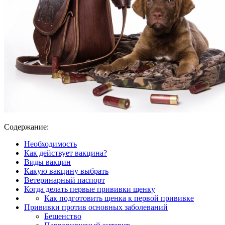
Содержание:
Необходимость
Как действует вакцина?
Виды вакцин
Какую вакцину выбрать
Ветеринарный паспорт
Когда делать первые прививки щенку
Как подготовить щенка к первой прививке
Прививки против основных заболеваний
Бешенство