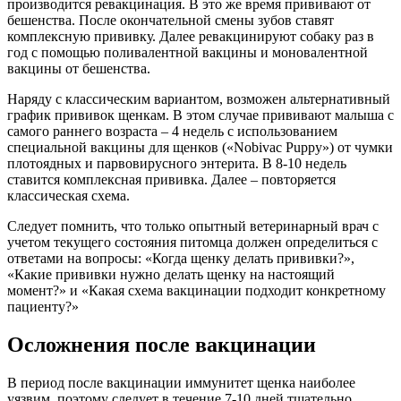
производится ревакцинация. В это же время прививают от
бешенства. После окончательной смены зубов ставят
комплексную прививку. Далее ревакцинируют собаку раз в
год с помощью поливалентной вакцины и моновалентной
вакцины от бешенства.
Наряду с классическим вариантом, возможен альтернативный
график прививок щенкам. В этом случае прививают малыша с
самого раннего возраста – 4 недель с использованием
специальной вакцины для щенков («Nobivac Puppy») от чумки
плотоядных и парвовирусного энтерита. В 8-10 недель
ставится комплексная прививка. Далее – повторяется
классическая схема.
Следует помнить, что только опытный ветеринарный врач с
учетом текущего состояния питомца должен определиться с
ответами на вопросы: «Когда щенку делать прививки?»,
«Какие прививки нужно делать щенку на настоящий
момент?» и «Какая схема вакцинации подходит конкретному
пациенту?»
Осложнения после вакцинации
В период после вакцинации иммунитет щенка наиболее
уязвим, поэтому следует в течение 7-10 дней тщательно