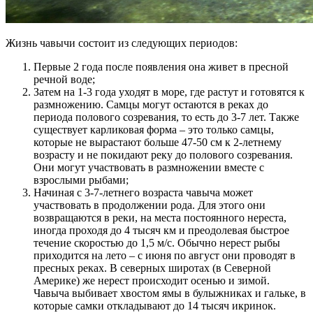
Жизнь чавычи состоит из следующих периодов:
Первые 2 года после появления она живет в пресной
речной воде;
Затем на 1-3 года уходят в море, где растут и готовятся к
размножению. Самцы могут остаются в реках до
периода полового созревания, то есть до 3-7 лет. Также
существует карликовая форма – это только самцы,
которые не вырастают больше 47-50 см к 2-летнему
возрасту и не покидают реку до полового созревания.
Они могут участвовать в размножении вместе с
взрослыми рыбами;
Начиная с 3-7-летнего возраста чавыча может
участвовать в продолжении рода. Для этого они
возвращаются в реки, на места постоянного нереста,
иногда проходя до 4 тысяч км и преодолевая быстрое
течение скоростью до 1,5 м/с. Обычно нерест рыбы
приходится на лето – с июня по август они проводят в
пресных реках. В северных широтах (в Северной
Америке) же нерест происходит осенью и зимой.
Чавыча выбивает хвостом ямы в булыжниках и гальке, в
которые самки откладывают до 14 тысяч икринок.