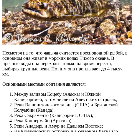
Несмотря на то, что чавыча считается пресноводной рыбой, в
основном она живет в морских водах Тихого океана. В
пресные воды она переходит только на время нереста,
выбирая крупные реки. По ним она проплывает до 4 тысяч
км.
Основными местами обитания являются:
Между заливом Коцебу (Аляска) и Южной
Калифорнией, в том числе на Алеутских островах;
Реки Вашингтонского залива (США) и Британской
Колумбии (Канада);
Река Сакраменто (Калифорния, США);
Река Коппермайн (Арктика);
Реки Анадырь и Амур на Дальнем Востоке;
На Командорских островах и в северном Хаккайдо.