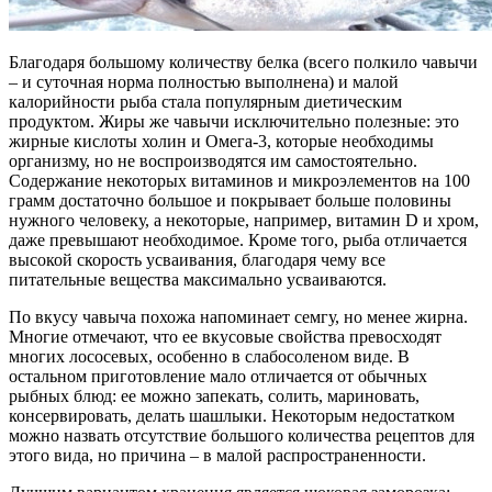
Благодаря большому количеству белка (всего полкило чавычи
– и суточная норма полностью выполнена) и малой
калорийности рыба стала популярным диетическим
продуктом. Жиры же чавычи исключительно полезные: это
жирные кислоты холин и Омега-3, которые необходимы
организму, но не воспроизводятся им самостоятельно.
Содержание некоторых витаминов и микроэлементов на 100
грамм достаточно большое и покрывает больше половины
нужного человеку, а некоторые, например, витамин D и хром,
даже превышают необходимое. Кроме того, рыба отличается
высокой скорость усваивания, благодаря чему все
питательные вещества максимально усваиваются.
По вкусу чавыча похожа напоминает семгу, но менее жирна.
Многие отмечают, что ее вкусовые свойства превосходят
многих лососевых, особенно в слабосоленом виде. В
остальном приготовление мало отличается от обычных
рыбных блюд: ее можно запекать, солить, мариновать,
консервировать, делать шашлыки. Некоторым недостатком
можно назвать отсутствие большого количества рецептов для
этого вида, но причина – в малой распространенности.