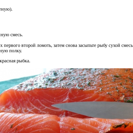
леную).
нную смесь.
х первого второй ломоть, затем снова засыпьте рыбу сухой смес
ьную полку.
 красная рыбка.