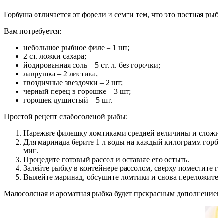
Горбуша отличается от форели и семги тем, что это постная ры
Вам потребуется:
небольшое рыбное филе – 1 шт;
2 ст. ложки сахара;
йодированная соль – 5 ст. л. без горочки;
лаврушка – 2 листика;
гвоздичные звездочки – 2 шт;
черный перец в горошке – 3 шт;
горошек душистый – 5 шт.
Простой рецепт слабосоленой рыбы:
Нарежьте филешку ломтиками средней величины и сложит
Для маринада берите 1 л воды на каждый килограмм горб
мин.
Процедите готовый рассол и оставьте его остыть.
Залейте рыбку в контейнере рассолом, сверху поместите гр
Вылейте маринад, обсушите ломтики и снова переложите 
Малосоленая и ароматная рыбка будет прекрасным дополнением