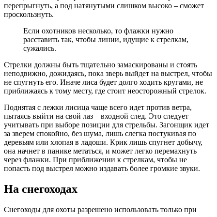
перепрыгнуть, а под натянутыми слишком высоко – сможет
проскользнуть.
Если охотников несколько, то флажки нужно
расставить так, чтобы линии, идущие к стрелкам,
сужались.
Стрелки должны быть тщательно замаскированы и стоять
неподвижно, дожидаясь, пока зверь выйдет на выстрел, чтобы
не спугнуть его. Иначе лиса будет долго ходить кругами, не
приближаясь к тому месту, где стоит неосторожный стрелок.
Поднятая с лежки лисица чаще всего идет против ветра,
пытаясь выйти на свой лаз – входной след. Это следует
учитывать при выборе позиции для стрельбы. Загонщик идет
за зверем спокойно, без шума, лишь слегка постукивая по
деревьям или хлопая в ладоши. Крик лишь спугнет добычу,
она начнет в панике метаться, и может легко перемахнуть
через флажки. При приближении к стрелкам, чтобы не
попасть под выстрел можно издавать более громкие звуки.
На снегоходах
Снегоходы для охоты разрешено использовать только при