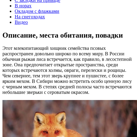
С засидки на приваде
В норах
Окладом с флажками
На снегоходах
Видео
Описание, места обитания, повадки
Этот млекопитающий хищник семейства псовых
распространен довольно широко по всему миру. В России
обычная рыжая лиса встречается, как правило, в лесостепной
зоне. Она предпочитает открытые пространства, среди
которых встречаются холмы, овраги, перелески и рощицы.
Чем севернее, тем этот зверь крупнее и пушистее, с более
ярким мехом. В Сибири можно встретить особо ценную лису
с черным мехом. В степях средней полосы часто встречаются
небольшие зверьки с сероватым окрасом.