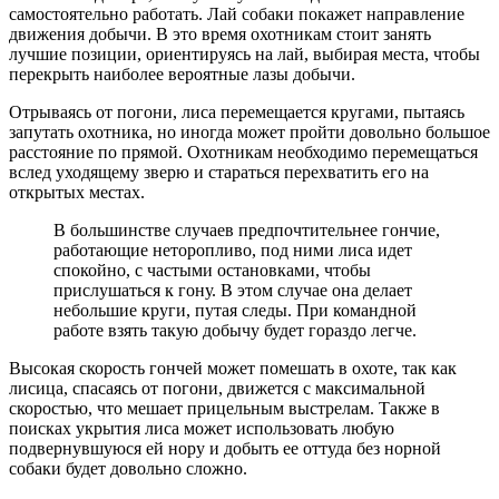
самостоятельно работать. Лай собаки покажет направление
движения добычи. В это время охотникам стоит занять
лучшие позиции, ориентируясь на лай, выбирая места, чтобы
перекрыть наиболее вероятные лазы добычи.
Отрываясь от погони, лиса перемещается кругами, пытаясь
запутать охотника, но иногда может пройти довольно большое
расстояние по прямой. Охотникам необходимо перемещаться
вслед уходящему зверю и стараться перехватить его на
открытых местах.
В большинстве случаев предпочтительнее гончие,
работающие неторопливо, под ними лиса идет
спокойно, с частыми остановками, чтобы
прислушаться к гону. В этом случае она делает
небольшие круги, путая следы. При командной
работе взять такую добычу будет гораздо легче.
Высокая скорость гончей может помешать в охоте, так как
лисица, спасаясь от погони, движется с максимальной
скоростью, что мешает прицельным выстрелам. Также в
поисках укрытия лиса может использовать любую
подвернувшуюся ей нору и добыть ее оттуда без норной
собаки будет довольно сложно.