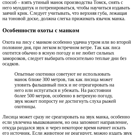
способ – взять утиный манок производства Томск, снять с
него мундштук и потренироваться, чтобы научиться издавать
заячий крик. Следует учитывать, что верхняя губа, лежащая
на тоновой доске, должна слегка прижимать язычок манка.
Особенности охоты с манком
Охота на лису с манком особенно удачна утром или во второй
половине дня, при легком встречном ветре. Так как лиса
охотится обычно в ясную погоду и не любит сильных
заморозков, следует выбирать относительно теплые дни без
осадков.
Опытные охотники советуют не использовать
манок ближе 300 метров, так как лисица может
уловить фальшивый писк и не отреагировать на
него или испугаться и убежать. На расстоянии
более 500 метров, особенно в ветреную погоду,
звук может попросту не достигнуть слуха рыжей
охотницы.
Лисица может сразу не среагировать на звук манка, особенно
если увлечена мышкованием, но она запомнит направление,
откуда раздался звук и через некоторое время начнет искать
его источник. Если животное не реагирует, можно издать звук