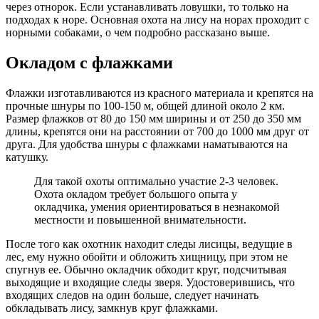
через отнорок. Если устанавливать ловушки, то только на
подходах к норе. Основная охота на лису на норах проходит с
норными собаками, о чем подробно рассказано выше.
Окладом с флажками
Флажки изготавливаются из красного материала и крепятся на
прочные шнуры по 100-150 м, общей длиной около 2 км.
Размер флажков от 80 до 150 мм ширины и от 250 до 350 мм
длины, крепятся они на расстоянии от 700 до 1000 мм друг от
друга. Для удобства шнуры с флажками наматываются на
катушку.
Для такой охоты оптимально участие 2-3 человек.
Охота окладом требует большого опыта у
окладчика, умения ориентироваться в незнакомой
местности и повышенной внимательности.
После того как охотник находит следы лисицы, ведущие в
лес, ему нужно обойти и обложить хищницу, при этом не
спугнув ее. Обычно окладчик обходит круг, подсчитывая
выходящие и входящие следы зверя. Удостоверившись, что
входящих следов на один больше, следует начинать
обкладывать лису, замкнув круг флажками.