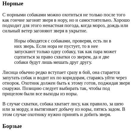
Норные
С норными собаками можно охотиться не только после того
как гончие загонят зверя в нору, но и самостоятельно. Хорошо
подходит для этого ненастная погода, когда мороз, дождь или
сильный ветер загоняют зверя в укрытие.
Норы обходятся с собаками, проверяя, есть ли в
них зверь. Если нора не пустует, то в нее
запускают только одну собаку, так как пара может
сцепиться за право схватки со зверем, да и две
собаки будут лишь мешать друг другу.
Лисица обычно редко вступает сразу в бой, она старается
запутать собак и водит их по коридорам, стараясь уйти через
отнорок. Охотник должен быть к этому готов, поджидая зверя
снаружи. Позицию следует выбирать так, чтобы под
прицелом были все выходы из норы.
В случае схватки, собака хватает лису, как правило, за шею
или за морду, и вытягивает добычу из норы, пятясь задом. В
этом случае охотнику нужно принять и добить зверя.
Борзые