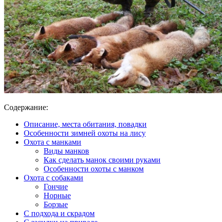
Содержание:
Описание, места обитания, повадки
Особенности зимней охоты на лису
Охота с манками
Виды манков
Как сделать манок своими руками
Особенности охоты с манком
Охота с собаками
Гончие
Норные
Борзые
С подхода и скрадом