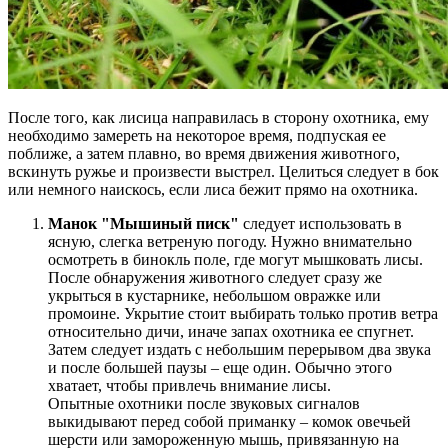
После того, как лисица направилась в сторону охотника, ему
необходимо замереть на некоторое время, подпуская ее
поближе, а затем плавно, во время движения животного,
вскинуть ружье и произвести выстрел. Целиться следует в бок
или немного наискось, если лиса бежит прямо на охотника.
Манок "Мышиный писк"
следует использовать в
ясную, слегка ветреную погоду. Нужно внимательно
осмотреть в бинокль поле, где могут мышковать лисы.
После обнаружения животного следует сразу же
укрыться в кустарнике, небольшом овражке или
промоине. Укрытие стоит выбирать только против ветра
относительно дичи, иначе запах охотника ее спугнет.
Затем следует издать с небольшим перерывом два звука
и после большей паузы – еще один. Обычно этого
хватает, чтобы привлечь внимание лисы.
Опытные охотники после звуковых сигналов
выкидывают перед собой приманку – комок овечьей
шерсти или замороженную мышь, привязанную на