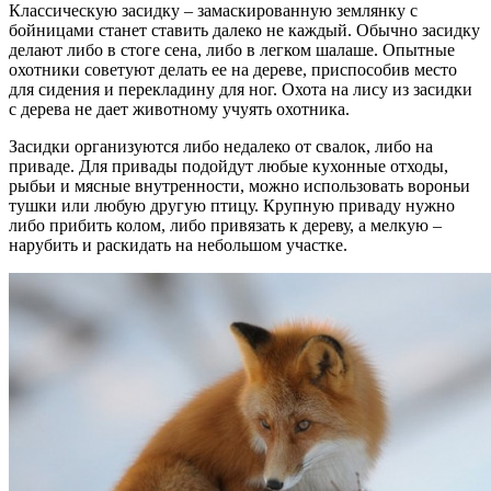
Классическую засидку – замаскированную землянку с
бойницами станет ставить далеко не каждый. Обычно засидку
делают либо в стоге сена, либо в легком шалаше. Опытные
охотники советуют делать ее на дереве, приспособив место
для сидения и перекладину для ног. Охота на лису из засидки
с дерева не дает животному учуять охотника.
Засидки организуются либо недалеко от свалок, либо на
приваде. Для привады подойдут любые кухонные отходы,
рыбьи и мясные внутренности, можно использовать вороньи
тушки или любую другую птицу. Крупную приваду нужно
либо прибить колом, либо привязать к дереву, а мелкую –
нарубить и раскидать на небольшом участке.