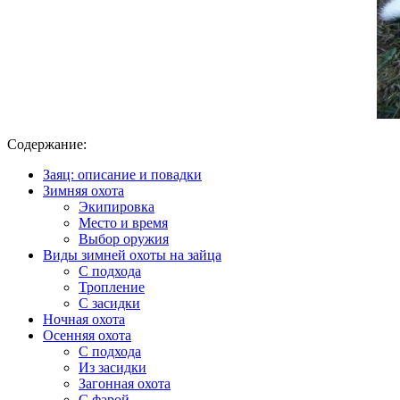
Содержание:
Заяц: описание и повадки
Зимняя охота
Экипировка
Место и время
Выбор оружия
Виды зимней охоты на зайца
С подхода
Тропление
С засидки
Ночная охота
Осенняя охота
С подхода
Из засидки
Загонная охота
С фарой