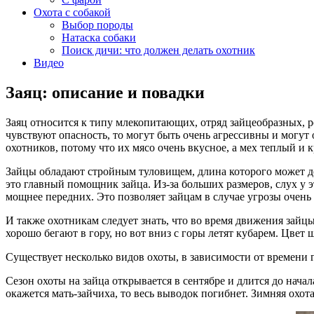
Охота с собакой
Выбор породы
Натаска собаки
Поиск дичи: что должен делать охотник
Видео
Заяц: описание и повадки
Заяц относится к типу млекопитающих, отряд зайцеобразных, ро
чувствуют опасность, то могут быть очень агрессивны и могут
охотников, потому что их мясо очень вкусное, а мех теплый и 
Зайцы обладают стройным туловищем, длина которого может дост
это главный помощник зайца. Из-за больших размеров, слух у э
мощнее передних. Это позволяет зайцам в случае угрозы очень 
И также охотникам следует знать, что во время движения зайцы
хорошо бегают в гору, но вот вниз с горы летят кубарем. Цвет
Существует несколько видов охоты, в зависимости от времени 
Сезон охоты на зайца открывается в сентябре и длится до нача
окажется мать-зайчиха, то весь выводок погибнет. Зимняя охот