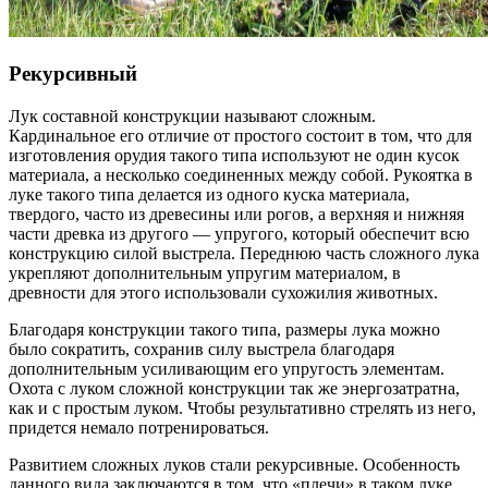
Рекурсивный
Лук составной конструкции называют сложным.
Кардинальное его отличие от простого состоит в том, что для
изготовления орудия такого типа используют не один кусок
материала, а несколько соединенных между собой. Рукоятка в
луке такого типа делается из одного куска материала,
твердого, часто из древесины или рогов, а верхняя и нижняя
части древка из другого — упругого, который обеспечит всю
конструкцию силой выстрела. Переднюю часть сложного лука
укрепляют дополнительным упругим материалом, в
древности для этого использовали сухожилия животных.
Благодаря конструкции такого типа, размеры лука можно
было сократить, сохранив силу выстрела благодаря
дополнительным усиливающим его упругость элементам.
Охота с луком сложной конструкции так же энергозатратна,
как и с простым луком. Чтобы результативно стрелять из него,
придется немало потренироваться.
Развитием сложных луков стали рекурсивные. Особенность
данного вида заключаются в том, что «плечи» в таком луке