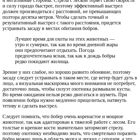
и негативные стороны. Стрела с леской теряет свою скорость
и силу гораздо быстрее, поэтому эффективный выстрел
должен производиться с расстояний, не превышающих
полтора десятка метров. Чтобы сделать точный и
результативный выстрел с такого расстояния, придется
устраивать засаду в местах обитания бобров.
Лучшее время для охоты на этих животных —
утро и сумерки, так как во время дневной жары
они предпочитают отдыхать. Погода
предпочтительна ясная, так как в дождь бобры
редко покидают жилища.
Зрение у них слабое, но хорошо развито обоняние, поэтому
засаду следует устраивать в таком месте, где ветер будет дуть в
лицо, а визуальная маскировка много внимания не потребует,
достаточно лишь, чтобы силуэт охотника размывали кусты.
Во время ожидания нельзя резко двигаться и шуметь. При
появлении бобра нужно медленно прицелиться, натянуть
тетиву и сделать выстрел.
Следует помнить, что бобер очень коренастое и мощное
животное, так как адаптирован к тяжелой работе с лесом. Его
толстые и крепкие кости значительно затормозят стрелу,
поэтому охотнику необходимо знать, что смертельно поразить
бобра можно лишь в область мозга и легких с сердцем, а это