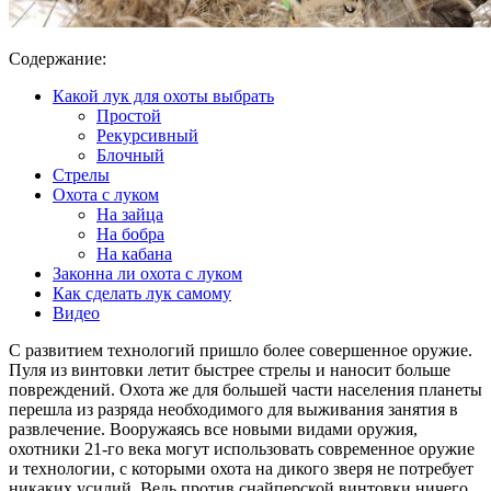
Содержание:
Какой лук для охоты выбрать
Простой
Рекурсивный
Блочный
Стрелы
Охота с луком
На зайца
На бобра
На кабана
Законна ли охота с луком
Как сделать лук самому
Видео
С развитием технологий пришло более совершенное оружие.
Пуля из винтовки летит быстрее стрелы и наносит больше
повреждений. Охота же для большей части населения планеты
перешла из разряда необходимого для выживания занятия в
развлечение. Вооружаясь все новыми видами оружия,
охотники 21-го века могут использовать современное оружие
и технологии, с которыми охота на дикого зверя не потребует
никаких усилий. Ведь против снайперской винтовки ничего