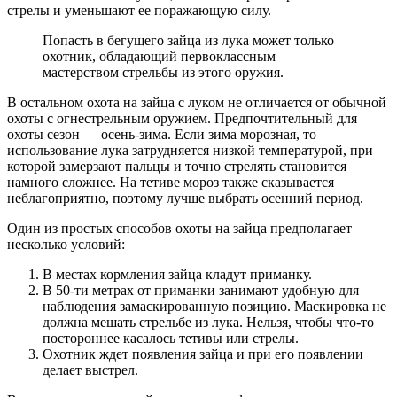
стрелы и уменьшают ее поражающую силу.
Попасть в бегущего зайца из лука может только
охотник, обладающий первоклассным
мастерством стрельбы из этого оружия.
В остальном охота на зайца с луком не отличается от обычной
охоты с огнестрельным оружием. Предпочтительный для
охоты сезон — осень-зима. Если зима морозная, то
использование лука затрудняется низкой температурой, при
которой замерзают пальцы и точно стрелять становится
намного сложнее. На тетиве мороз также сказывается
неблагоприятно, поэтому лучше выбрать осенний период.
Один из простых способов охоты на зайца предполагает
несколько условий:
В местах кормления зайца кладут приманку.
В 50-ти метрах от приманки занимают удобную для
наблюдения замаскированную позицию. Маскировка не
должна мешать стрельбе из лука. Нельзя, чтобы что-то
постороннее касалось тетивы или стрелы.
Охотник ждет появления зайца и при его появлении
делает выстрел.