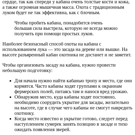
сердце, так как спереди у кабана очень толстые кости и кожа,
а также огромная мышечная масса. Охота с традиционным
луком будет не так эффективна, как с блочным.
Чтобы пробить кабана, понадобится очень
большая сила выстрела, которую не всегда можно
получить при помощи простых луков.
Наиболее безопасный способ охоты на кабана с
использованием лука — это засада на дереве или вышке. На
высоте разъяренный кабан охотника не достанет и не заметит.
Чтобы организовать засаду на кабана, нужно провести
небольшую подготовку:
Для начала нужно найти кабанью тропу и место, где они
кормятся. Часто кабаны ходят группами к окраинам
фермерских полей, питаясь там и нанося вред урожаю.
Обнаружив место, куда кабаны ходят постоянно,
необходимо соорудить укрытие для засады, желательно
на высоте, где в случае чего кабаны не смогут навредить
охотнику.
Когда место известно и укрытие готово, следует перед
наступлением сумерек занять позицию в засаде и тихо
ожидать появления зверей.