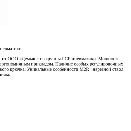
пневматики.
 от ООО «Демьян» из группы РСР пневматики. Мощность
и эргономичным прикладом. Наличие особых регулировочных
кового крючка. Уникальные особенности М2
R
: нарезной ствол
ином.