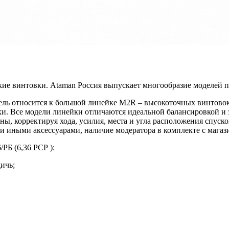
кие винтовки.
Ataman
Россия
выпускает многообразие моделей 
ль относится к большой линейке М2
R –
высокоточных винтовок
ки. Все модели линейки отличаются идеальной балансировкой 
ы, корректируя хода, усилия, места и угла расположения спус
и иными аксессуарами, наличие модератора в комплекте с магаз
/РБ (6,36
РСР
):
дичь;