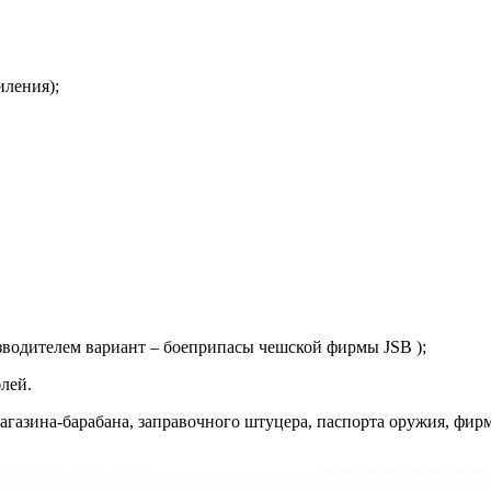
иления);
изводителем вариант – боеприпасы чешской фирмы
JSB
);
лей.
газина-барабана, заправочного штуцера, паспорта оружия, фирм