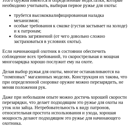
этого оружия имеются и определенные недостатки, которые
необходимо учитывать, выбирая первое ружье для охоты:
трубется высококвалифицированная наладка
механизмов;
особые требования к смазке (густая застывает на холоде)
и к патронам;
боязнь загрязнений (от чего довольно сложно
застраховаться в условиях охоты).
Если начинающий охотник в состоянии обеспечить
соблюдение всех требований, то скорострельная и мощная
многозарядка хорошо послужит ему на охоте.
Делая выбор ружья для охоты, многие останавливаются на
"помповых" магазинных моделях. Конструкция их такова, что
при определенной сноровке оружие можно перезарядить, не
меняя положения рук.
Даже при небольшом опыте можно достичь хорошей скорости
перезарядки, что делает подходящим это ружье для охоты на
уток или зайца. Нетребовательность к виду патронов,
относительная простота использования и ухода, хорошая
мощность делают подходящим это ружье для начинающего
охотника.