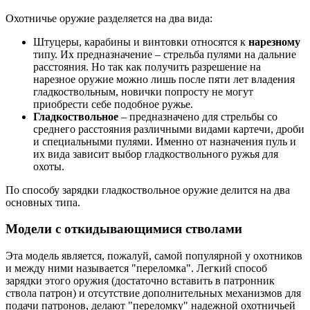
Охотничье оружие разделяется на два вида:
Штуцеры, карабины и винтовки относятся к
нарезному
типу. Их предназначение – стрельба пулями на дальние
расстояния. Но так как получить разрешение на
нарезное оружие можно лишь после пяти лет владения
гладкоствольным, новички попросту не могут
приобрести себе подобное ружье.
Гладкоствольное
– предназначено для стрельбы со
среднего расстояния различными видами картечи, дроби
и специальными пулями. Именно от назначения пуль и
их вида зависит выбор гладкоствольного ружья для
охоты.
По способу зарядки гладкоствольное оружие делится на два
основных типа.
Модели с откидывающимися стволами
Эта модель является, пожалуй, самой популярной у охотников
и между ними называется "переломка". Легкий способ
зарядки этого оружия (достаточно вставить в патронник
ствола патрон) и отсутствие дополнительных механизмов для
подачи патронов, делают "переломку" надежной охотничьей