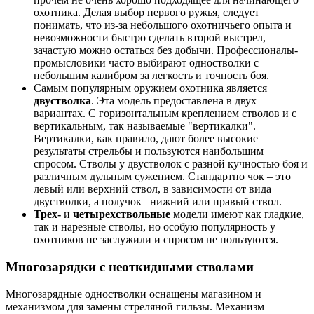
охотника. Делая выбор первого ружья, следует
понимать, что из-за небольшого охотничьего опыта и
невозможности быстро сделать второй выстрел,
зачастую можно остаться без добычи. Профессионалы-
промысловики часто выбирают одностволки с
небольшим калибром за легкость и точность боя.
Самым популярным оружием охотника является
двустволка
. Эта модель предоставлена в двух
вариантах. С горизонтальным креплением стволов и с
вертикальным, так называемые "вертикалки".
Вертикалки, как правило, дают более высокие
результаты стрельбы и пользуются наибольшим
спросом. Стволы у двустволок с разной кучностью боя и
различным дульным сужением. Стандартно чок – это
левый или верхний ствол, в зависимости от вида
двустволки, а получок –нижний или правый ствол.
Трех-
и
четырехствольные
модели имеют как гладкие,
так и нарезные стволы, но особую популярность у
охотников не заслужили и спросом не пользуются.
Многозарядки с неоткидными стволами
Многозарядные одностволки оснащены магазином и
механизмом для замены стреляной гильзы. Механизм