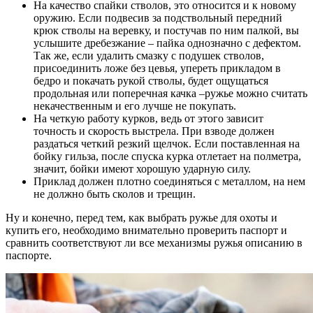
На качество спайки стволов, это относится и к новому
оружию. Если подвесив за подствольный передний
крюк стволы на веревку, и постучав по ним палкой, вы
услышите дребезжание – пайка однозначно с дефектом.
Так же, если удалить смазку с подушек стволов,
присоединить ложе без цевья, упереть прикладом в
бедро и покачать рукой стволы, будет ощущаться
продольная или поперечная качка –ружье можно считать
некачественным и его лучше не покупать.
На четкую работу курков, ведь от этого зависит
точность и скорость выстрела. При взводе должен
раздаться четкий резкий щелчок. Если поставленная на
бойку гильза, после спуска курка отлетает на полметра,
значит, бойки имеют хорошую ударную силу.
Приклад должен плотно соединяться с металлом, на нем
не должно быть сколов и трещин.
Ну и конечно, перед тем, как выбрать ружье для охоты и
купить его, необходимо внимательно проверить паспорт и
сравнить соответствуют ли все механизмы ружья описанию в
паспорте.